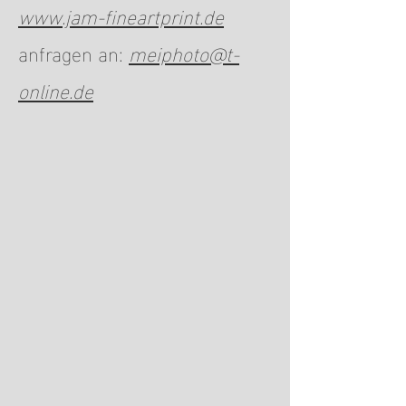
www.jam-fineartprint.de
anfragen an:
meiphoto@t-
online.de